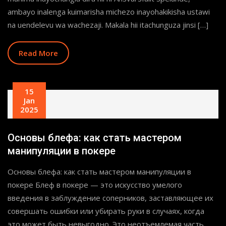
ambayo inalenga kuimarisha michezo inayohakikisha ustawi
na uendelevu wa wachezaji. Makala hii itachunguza jinsi […]
Read More
15
Jan
2025
Основы блефа: как стать мастером
манипуляции в покере
Основы блефа: как стать мастером манипуляции в
покере Блеф в покере — это искусство умелого
введения в заблуждение соперников, заставляющее их
совершать ошибки или убирать руки в случаях, когда
это может быть невыгодно. Это неотъемлемая часть