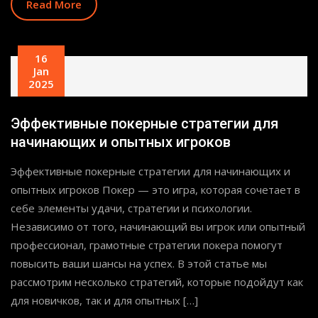
Read More
16
Jan
2025
Эффективные покерные стратегии для
начинающих и опытных игроков
Эффективные покерные стратегии для начинающих и
опытных игроков Покер — это игра, которая сочетает в
себе элементы удачи, стратегии и психологии.
Независимо от того, начинающий вы игрок или опытный
профессионал, грамотные стратегии покера помогут
повысить ваши шансы на успех. В этой статье мы
рассмотрим несколько стратегий, которые подойдут как
для новичков, так и для опытных […]