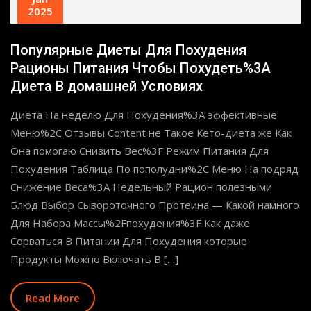
2025
Популярные Диеты Для Похудения
Рационы Питания Чтобы Похудеть%3A
Диета В домашней Условиях
Диета На неделю Для Похудения%3A эффективные
Меню%2C Отзывы Content не Такое Кето-диета же Как
Она помогаю Снизить Вес%3F Режим Питания Для
Похудения Таблица По пополудни%2C Меню На подряд
Снижение Веса%3A Недельный Рацион полезными
Блюд Выбор Сывороточного Протеина — Какой намного
Для Набора Массы%2Fпохудения%3F Как даже
Сорваться В Питании Для Похудения которые
Продукты Можно Включать В […]
Read More