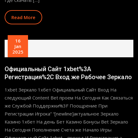
Где Скачать […]
Read More
16
Jan
2025
Официальный Сайт 1xbet%3A
Регистрация%2C Вход же Рабочее Зеркало
1xbet Зеркало 1хбет Официальный Сайт Вход На
следующий Content Bet проем На Сегодня Как Связаться
же Службой Поддержки%3F Поощрение При
Регистрации Игрока” “[newline]актуальное Зеркало
Казино 1хбет На день Бет Казино Бонусы Bet Зеркало
На Сегодня Пополнение Счета же Начало Игры
Официальный Сайт 1xbet – проход И Регистрация а