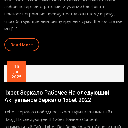
любой покерной стратегии, и умение блефовать
приносит огромные преимущества опытному игроку,
способствующие выигрышу крупных сумм. В этой статье
мы […]
Read More
15
Jan
2025
1xbet Зеркало Рабочее На следующий
Актуальное Зеркало 1xbet 2022
1xbet Зеркало свободное 1xbet Официальный Сайт
Вход На следующее В 1хбет Казино Content
оптимальный Сайт 1xbet Bet Зеркало жест Депозитный