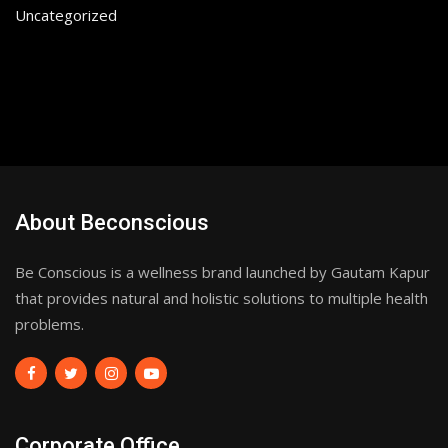
Uncategorized
About Beconscious
Be Conscious is a wellness brand launched by Gautam Kapur
that provides natural and holistic solutions to multiple health
problems.
Corporate Office