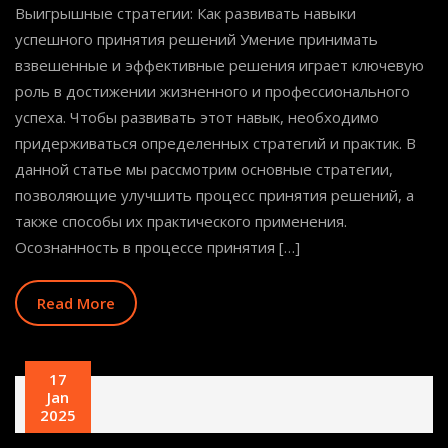
Выигрышные стратегии: Как развивать навыки
успешного принятия решений Умение принимать
взвешенные и эффективные решения играет ключевую
роль в достижении жизненного и профессионального
успеха. Чтобы развивать этот навык, необходимо
придерживаться определенных стратегий и практик. В
данной статье мы рассмотрим основные стратегии,
позволяющие улучшить процесс принятия решений, а
также способы их практического применения.
Осознанность в процессе принятия […]
Read More
17
Jan
2025