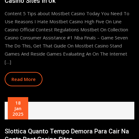
Casino Sites In Uk
Content 5 Tips about Mostbet Casino Today You Need To
Use Reasons I Hate Mostbet Casino High Five On Line
Casino Official Contest Regulations Mostbet On Collection
Casino Consumer Assistance #1 Nba Finals – Game Seven
The Do This, Get That Guide On Mostbet Casino Stand
Games And Reside Games Evaluating An On The Internet
[…]
Read More
18
Jan
2025
Slottica Quanto Tempo Demora Para Cair Na