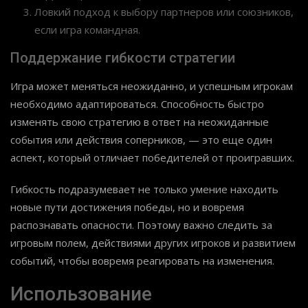
Ловкий подход к выбору партнеров или союзников,
если игра командная.
Поддержание гибкости стратегии
Игра может меняться неожиданно, и успешным игрокам
необходимо адаптироваться. Способность быстро
изменять свою стратегию в ответ на неожиданные
события или действия соперников, — это еще один
аспект, который отличает победителей от проигравших.
Гибкость подразумевает не только умение находить
новые пути достижения победы, но и вовремя
распознавать опасности. Поэтому важно следить за
игровым полем, действиями других игроков и развитием
событий, чтобы вовремя реагировать на изменения.
Использование