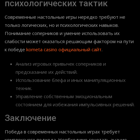
психологических тактик
Современные настольные игры нередко требуют не
только логических, но и психологических навыков.
Понимание соперников и умение использовать их
слабости может оказаться решающим фактором на пути
к победе
kometa casino официальный сайт
.
Анализ игровых привычек соперников и
предсказание их действий.
Использование блефа и иных манипуляционных
техник.
Управление собственным эмоциональным
состоянием для избежания импульсивных решений.
Заключение
Победа в современных настольных играх требует
комплексного подхода. Необходимо сочетать знание