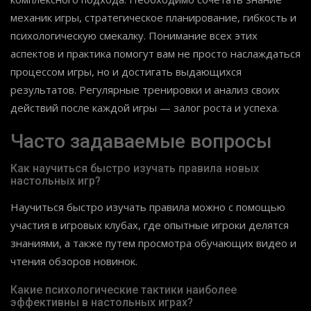
механик игры, стратегическое планирование, гибкость и
психологическую смекалку. Понимание всех этих
аспектов и практика помогут вам не просто наслаждаться
процессом игры, но и достигать выдающихся
результатов. Регулярные тренировки и анализ своих
действий после каждой игры — залог роста и успеха.
Часто задаваемые вопросы
Как научиться быстро изучать правила новых
настольных игр?
Научиться быстро изучать правила можно с помощью
участия в игровых клубах, где опытные игроки делятся
знаниями, а также путем просмотра обучающих видео и
чтения обзоров новинок.
Какие психологические тактики наиболее
эффективны в настольных играх?